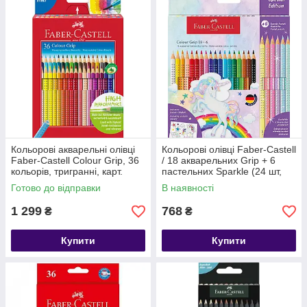
Кольорові акварельні олівці
Кольорові олівці Faber-Castell
Faber-Castell Colour Grip, 36
/ 18 акварельних Grip + 6
кольорів, тригранні, карт.
пастельних Sparkle (24 шт,
коробка
+стікери Unicorn) 201543
Готово до відправки
В наявності
1 299
768
₴
₴
Купити
Купити