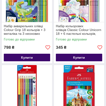
Набір акварельних олівці
Набір кольорових
Colour Grip 18 кольорів + 3
олівців Classic Colour Unicorn
металіка та 3 неонових
18 + 6 пастельні кольорів,
олівця, Faber-Castell, 201546
Faber-Castell 111221
Готово до відправки
Готово до відправки
798
345
₴
₴
Купити
Купити