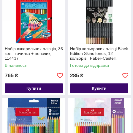
Набір акварельних олівців, 36
Набір кольорових олівці Black
кол., точилка + пензлик,
Edition Skins tones, 12
114437
кольорів, Faber-Castell,
116414
В наявності
Готово до відправки
765
285
₴
₴
Купити
Купити