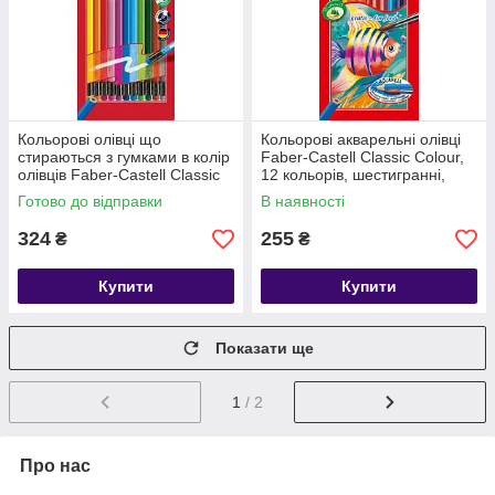
Кольорові олівці що
Кольорові акварельні олівці
стираються з гумками в колір
Faber-Castell Classic Colour,
олівців Faber-Castell Classic
12 кольорів, шестигранні,
(12 шт) 116612
карт. коробка + пензлик
Готово до відправки
В наявності
324
255
₴
₴
Купити
Купити
Показати ще
1
/ 2
Про нас