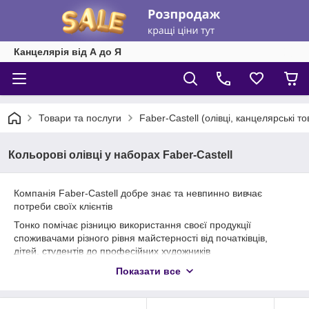
Канцелярія від А до Я
Товари та послуги
Faber-Castell (олівці, канцелярські т
Кольорові олівці у наборах Faber-Castell
Компанія Faber-Castell добре знає та невпинно вивчає
потреби своїх клієнтів
Тонко помічає різницю використання своєї продукції
споживачами різного рівня майстерності від початківців,
дітей, студентів до професійних художників
Асортимент кольорових олівців Faber-Castell варіюється від
Показати все
недорогих з більш простими характеристиками олівців для
дітей до дорогих кольорових олівців для майстрів-художників