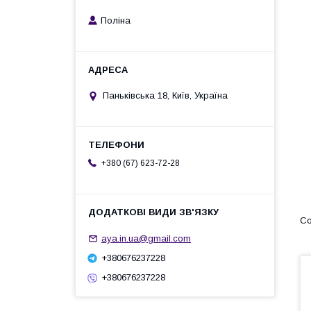
Поліна
Паньківська 18, Київ, Україна
+380 (67) 623-72-28
aya.in.ua@gmail.com
+380676237228
+380676237228