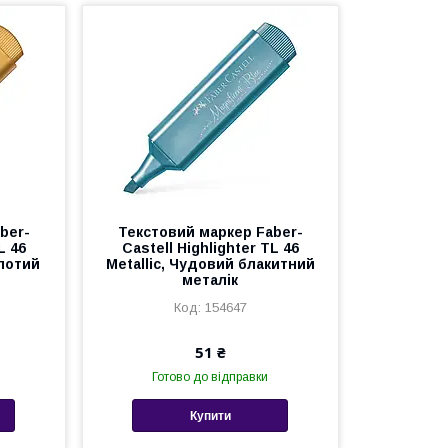
ber-
Текстовий маркер Faber-
L 46
Castell Highlighter TL 46
олотий
Metallic, Чудовий блакитний
металік
154647
51 ₴
Готово до відправки
Купити