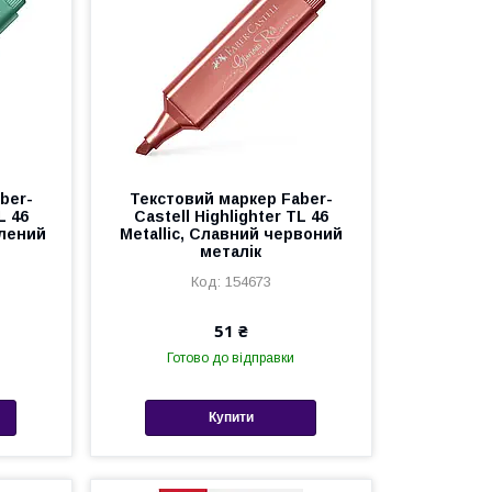
ber-
Текстовий маркер Faber-
L 46
Castell Highlighter TL 46
елений
Metallic, Славний червоний
металік
154673
51 ₴
Готово до відправки
Купити