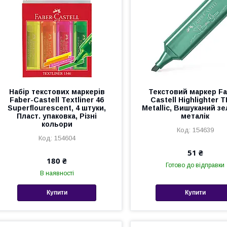
Набір текстових маркерів
Текстовий маркер Fa
Faber-Castell Textliner 46
Castell Highlighter T
Superflourescent, 4 штуки,
Metallic, Вишуканий з
Пласт. упаковка, Різні
металік
кольори
154639
154604
51 ₴
180 ₴
Готово до відправки
В наявності
Купити
Купити