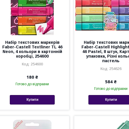
Набір текстових маркерів
Набір текстових мар
Faber-Castell Textliner TL 46
Faber-Castell Highligh
Neon, 4 кольори в картонній
46 Pastel, 8 штук, Кар
коробці, 254600
упаковка, Різні кол
пастель
254600
254626
180 ₴
584 ₴
Готово до відправки
Готово до відправки
Купити
Купити