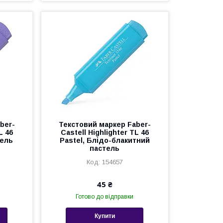
ber-
Текстовий маркер Faber-
L 46
Castell Highlighter TL 46
тель
Pastel, Блідо-блакитний
пастель
154657
45 ₴
Готово до відправки
Купити