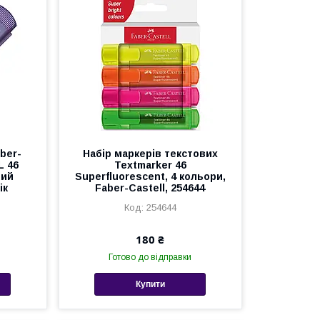
ber-
Набір маркерів текстових
L 46
Textmarker 46
вий
Superfluorescent, 4 кольори,
ік
Faber-Castell, 254644
254644
180 ₴
Готово до відправки
Купити