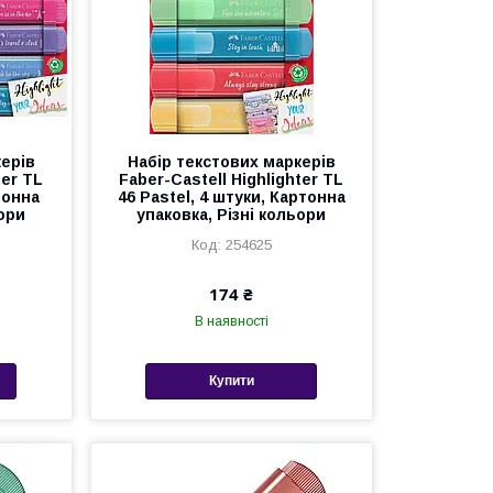
керів
Набір текстових маркерів
ter TL
Faber-Castell Highlighter TL
тонна
46 Pastel, 4 штуки, Картонна
ьори
упаковка, Різні кольори
254625
174 ₴
В наявності
Купити