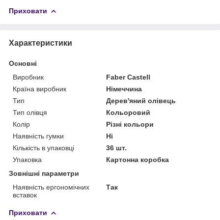
Приховати
Характеристики
Основні
Виробник
Faber Castell
Країна виробник
Німеччина
Тип
Дерев'яний олівець
Тип олівця
Кольоровий
Колір
Різні кольори
Наявність гумки
Ні
Кількість в упаковці
36 шт.
Упаковка
Картонна коробка
Зовнішні параметри
Наявність ергономічних
Так
вставок
Приховати