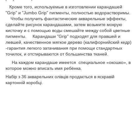
Кроме того, используемые в изготовлении карандашей
"Grip" и "Jumbo Grip" пигменты, полностью водорастворимы.
Чтобы получить фантастические акварельные эффекты,
сделайте рисунок карандашами, затем возьмите мокрую
кисточку и с помощью воды смешайте между собой цветные
пигменты. Карандаши "Grip" подходят для правшей и
левшей, качественное мягкое дерево (калифорнийский кедр)
-гарантия легкого затачивания при помощи стандартных
точилок, и отстирываются от большинства тканей.
На каждом карандаше имеется специальное «окошко», в
которое можно вписать имя ребёнка.
Набір з 36 акварельних олівців продається в яскравій
картонній коробці.