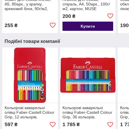
А5, 80арк., у крапку,
спiраль, А4, 50арк., 100г/
обкл
кремовий блок, 90г/м2,
м2, картон, MUSE
ліні
обкл. м'яка, павичі
ШКОЛЯРИК
блок
200
₴
зол
ШКО
255
190
₴
Купити
Подібні товари компанії
Кольорові акварельні
Кольорові акварельні
Коль
олівці Faber-Castell Colour
олівці Faber-Castell Colour
олів
Grip, 12 кольорів,
Grip, 36 кольорів,
Grip
тригранні, метал. коробка
тригранні, метал. коробка
триг
597
1 785
1 7
₴
₴