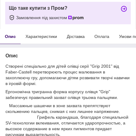
Що таке купити з Пром?
Замовлення під захистом
Опис
Характеристики
Доставка
Оплата
Умови п
Опис
Створені спеціально для дітей олівці серії "Grip 2001" від
Faber-Castell перетворюють процес малювання в
захоплюючу гру, допомагаючи дітям розвивати творчі навички
в ігровій формі.
Ергономічна тригранна форма корпусу олівця "Grip"
забезпечує правильний захват олівця трьома пальцями.
Массажные шашечки в зоне захвата препятствуют
скольжению пальцев, снимая с них лишнее напряжение.
Грифель карандаша, благодаря специальной
SV-технологии вклеивания, отличается ударопрочностью, а
высокое содержание в нем ярких пигментов придает
рисункам выразительность.