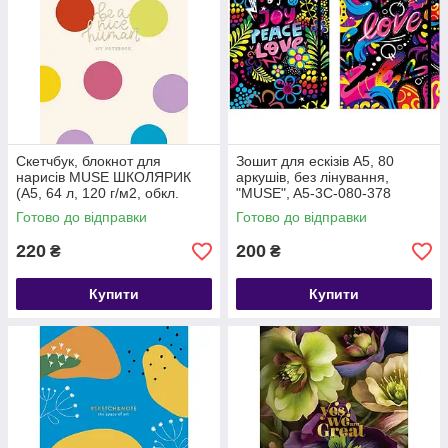
Скетчбук, блокнот для
Зошит для ескізів А5, 80
нарисів MUSE ШКОЛЯРИК
аркушів, без лінування,
(А5, 64 л, 120 г/м2, обкл.
"MUSE", A5-3C-080-378
картон)
Готово до відправки
Готово до відправки
220
200
₴
₴
Купити
Купити