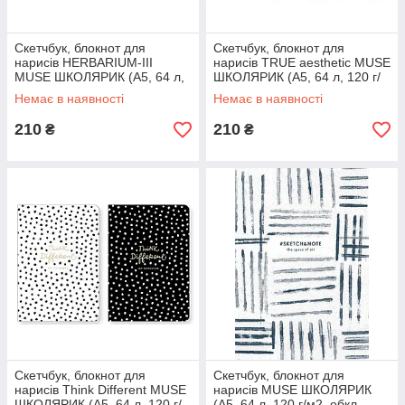
Скетчбук, блокнот для
Скетчбук, блокнот для
нарисів HERBARIUM-IІІ
нарисів TRUE aesthetic MUSE
MUSE ШКОЛЯРИК (А5, 64 л,
ШКОЛЯРИК (А5, 64 л, 120 г/
120 г/м2, обкл. картон) А5-
м2, обкл. картон) А5-3С-064-
Немає в наявності
Немає в наявності
3С-064-353
368
210
210
₴
₴
Скетчбук, блокнот для
Скетчбук, блокнот для
нарисів Think Different MUSE
нарисів MUSE ШКОЛЯРИК
ШКОЛЯРИК (А5, 64 л, 120 г/
(А5, 64 л, 120 г/м2, обкл.