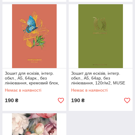
Зошит для ескізів, інтегр.
Зошит для ескізів, інтегр.
обкл., А5, 64арк., без
обкл., А5, 64ар, без
лініювання, кремовий блок,
лініювання, 120г/м2, MUSE
120г/м2, софт тач + золота
ШКОЛЯРИК
Немає в наявності
Немає в наявності
фарба, MUSE ШКОЛЯРИК
190
190
₴
₴