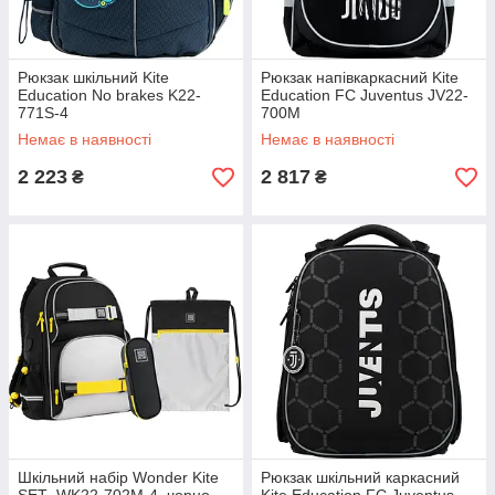
Рюкзак шкільний Kite
Рюкзак напівкаркасний Kite
Education No brakes K22-
Education FC Juventus JV22-
771S-4
700M
Немає в наявності
Немає в наявності
2 223
2 817
₴
₴
Шкільний набір Wonder Kite
Рюкзак шкільний каркасний