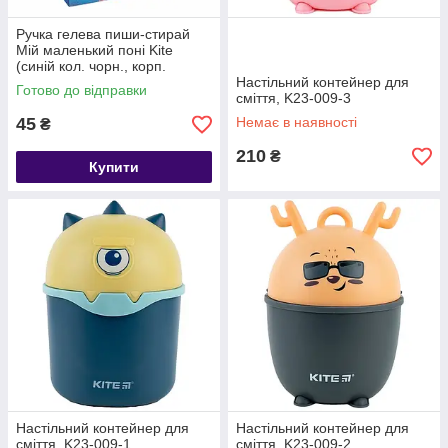
Ручка гелева пиши-стирай
Мій маленький поні Kite
(синій кол. чорн., корп.
фуксієвий)
Настільний контейнер для
Готово до відправки
сміття, K23-009-3
45
Немає в наявності
₴
210
₴
Купити
Настільний контейнер для
Настільний контейнер для
сміття, K23-009-1
сміття, K23-009-2