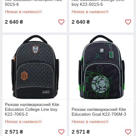
501S-6
boy K22-501S-5
Немає в наявності
Немає в наявності
2 640
2 640
₴
₴
Рюкзак напівкаркасний Kite
Education College Line boy
Рюкзак напівкаркасний Kite
K22-706S-2
Education Goal K22-706M-3
Немає в наявності
Немає в наявності
2 571
2 571
₴
₴