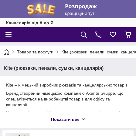
Канцелярія від А до Я
Товари та послуги
Kite (рюкзаки, пенали, сумки, канцел
Kite (рюкзаки, пенали, сумки, канцелярія)
Kite – німецький виробник рюкзаків та канцелярських товарів
Бренд створений німецькою компанією Axente Gruppe, що
спеціалізується на виробництві товарів для офісу та
канцелярії
У створенні продукції Kite використовує сучасні технології,
поєднуючи їх із творчістю відомих дизайнерів
Показати все
Компанія безперервно вивчає попит дітей різних вікових