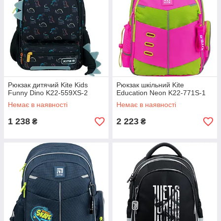
Рюкзак дитячий Kite Kids
Рюкзак шкільний Kite
Funny Dino K22-559XS-2
Education Neon K22-771S-1
Немає в наявності
Немає в наявності
1 238
2 223
₴
₴