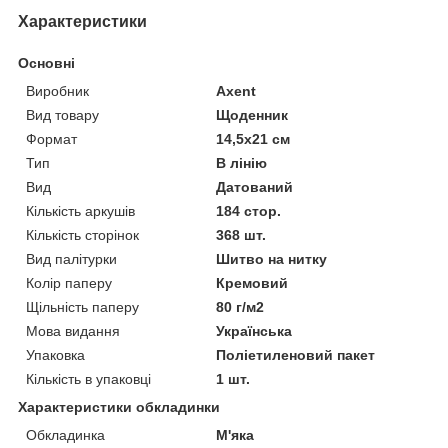
Характеристики
Основні
Виробник
Axent
Вид товару
Щоденник
Формат
14,5x21 см
Тип
В лінію
Вид
Датований
Кількість аркушів
184 стор.
Кількість сторінок
368 шт.
Вид палітурки
Шитво на нитку
Колір паперу
Кремовий
Щільність паперу
80 г/м2
Мова видання
Українська
Упаковка
Поліетиленовий пакет
Кількість в упаковці
1 шт.
Характеристики обкладинки
Обкладинка
М'яка