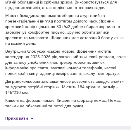
м'якій обкладинці із срібним зрізом. Використовується для
щоденних записів, а також ділових та творчих задач.
М'яка обкладинка допомагає зберегти акуратний та
презентабельний вигляд протягом довгого часу. Якісний
кремовий папір щільністю 80 г/м2 добре вбирає чорнило та
забезпечує комфортне письмо. Зручно робити записи,
креслити та малювати. Щоденник має датований блок у лінію
на кожний день.
Внутрішній блок українською мовою. Щоденник містить
календар на 2025-2026 рік, загальний тижневий розклад, поля
для запису улюблених книг, трекер корисних звичок,
інформацію про свята, важливі номери телефонів, часові
пояси країн світу, одиниці вимірювання, шкалу температур.
Дві різнокольорові закладки-ляссе дозволяють швидко знайти
та відкрити потрібні сторінки. Містить 184 аркушів, розмір -
145*210 мм.
Кишені на форзаці немає. Кишені на форзаці немає. Немає
тасьми на обкладинці та петлі для ручки.
Приховати