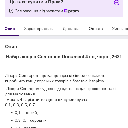
Що таке купити з Пром?
Замовлення під захистом
Опис
Характеристики
Доставка
Оплата
Умови п
Опис
Набір лінерів Centropen Document 4 шт, чорні, 2631
Лінери Centropen - це канцелярські лінери чешського
виробника канцелярських товарів з багатою історією.
Лінери Centropen чудово підходять, як для креснення так і
для малювання.
Мають 4 варіанти товщини пишучого вузла:
0.1, 0.3, 0.5, 0.7.
0,1 - тонкий;
0.3, 0. - середній;
0.7 - товстий.