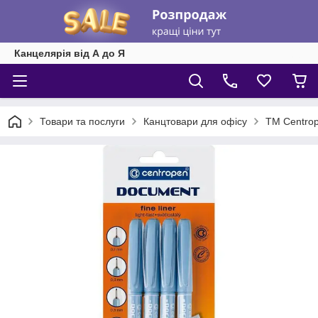
Канцелярія від А до Я
Товари та послуги
Канцтовари для офісу
ТМ Centrop