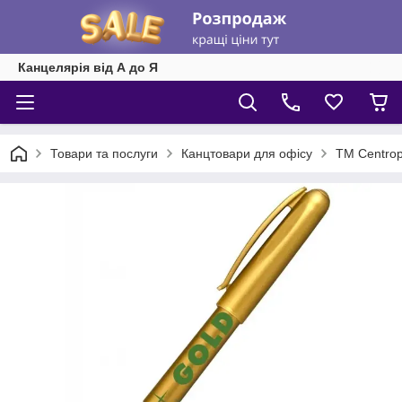
Канцелярія від А до Я
Товари та послуги
Канцтовари для офісу
ТМ Centrop