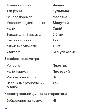
Країна виробник
Японія
Тип ручки
Кулькова
Основа чорнила
Масляна
Механізм подачі стержня
Відсутній
Колір
Синій
Товщина лінії письма
0.5 мм
Заміна стрижня
Так
Кількість в упаковці
1 шт.
Упаковка
Без упаковки
Зовнішні параметри
Матеріал
Пластик
Колір корпусу
Прозорий
Малюнок на корпусі
Ні
Наявність ергономічних
Так
вставок
Користувальницькі характеристики
Зображення на корпусі
Ні