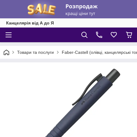
Канцелярія від А до Я
Товари та послуги
Faber-Castell (олівці, канцелярські т