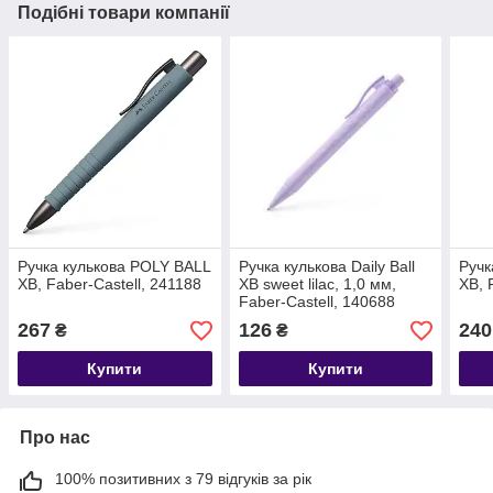
Подібні товари компанії
Ручка кулькова POLY BALL
Ручка кулькова Daily Ball
Ручк
ХВ, Faber-Castell, 241188
XB sweet lilac, 1,0 мм,
ХВ, 
Faber-Castell, 140688
267
126
240
₴
₴
Купити
Купити
Про нас
100% позитивних з 79 відгуків за рік