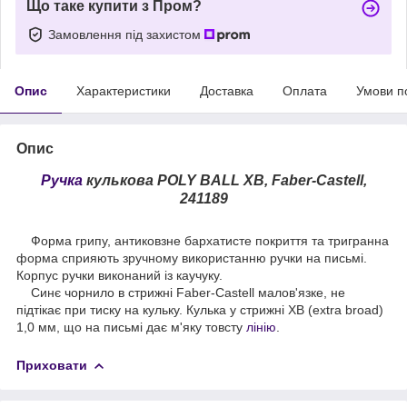
Що таке купити з Пром?
Замовлення під захистом
Опис
Характеристики
Доставка
Оплата
Умови п
Опис
Ручка
кулькова POLY BALL ХВ, Faber-Castell,
241189
Форма грипу, антиковзне бархатисте покриття та тригранна
форма сприяють зручному використанню ручки на письмі.
Корпус ручки виконаний із каучуку.
Синє чорнило в стрижні Faber-Castell малов'язке, не
підтікає при тиску на кульку. Кулька у стрижні XB (extra broad)
1,0 мм, що на письмі дає м'яку товсту
лінію
.
Приховати