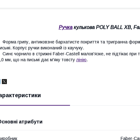
Ручка
кулькова POLY BALL ХВ, Fab
орма грипу, антиковзне бархатисте покриття та тригранна форм
исьмі. Корпус ручки виконаний із каучуку.
инє чорнило в стрижні Faber-Castell малов'язке, не підтікає при ти
,0 мм, що на письмі дає м'яку товсту
лінію
.
арактеристики
Основні атрибути
иробник
Faber-Cas