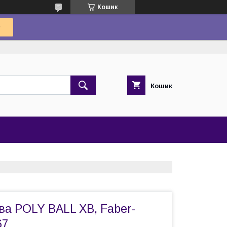
Кошик
Кошик
ва POLY BALL ХВ, Faber-
67