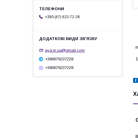
+380 (67) 623-72-28
Ф
п
aya.in.ua@gmail.com
С
1
+380676237228
+380676237228
Х
В