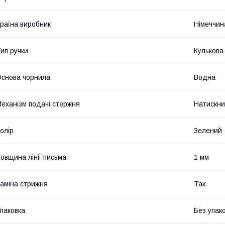
раїна виробник
Німеччин
ип ручки
Кулькова
снова чорнила
Водна
еханізм подачі стержня
Натискн
олір
Зелений
овщина лінії письма
1 мм
аміна стрижня
Так
паковка
Без упак