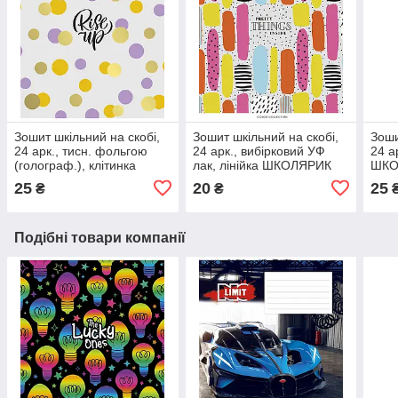
Зошит шкільний на скобі,
Зошит шкільний на скобі,
Зоши
24 арк., тисн. фольгою
24 арк., вибірковий УФ
24 а
(голограф.), клітинка
лак, лінійка ШКОЛЯРИК
ШКО
ШКОЛЯРИК
25
20
25
₴
₴
Подібні товари компанії