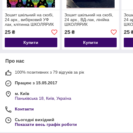
Зошит шкільний на скобі,
Зошит шкільний на скобі,
Зоши
24 арк., вибірковий УФ
24 арк., ВД-лак, лінійка
24 а
лак, клітинка ШКОЛЯРИК
ШКОЛЯРИК
ШКО
25
25
25
₴
₴
Купити
Купити
Про нас
100% позитивних з 79 відгуків за рік
Працює з 15.05.2017
м. Київ
Паньківська 18, Київ, Україна
Контакти
Сьогодні вихідний
Показати весь графік роботи