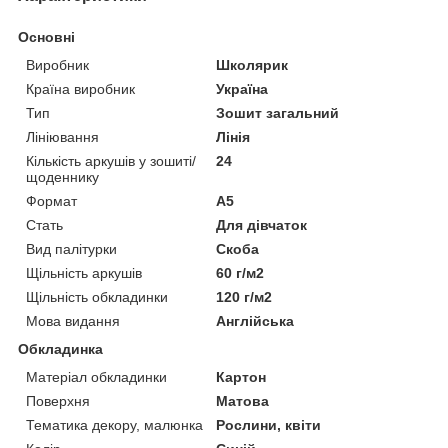
Основні
Виробник
Школярик
Країна виробник
Україна
Тип
Зошит загальний
Лініювання
Лінія
Кількість аркушів у зошиті/
24
щоденнику
Формат
A5
Стать
Для дівчаток
Вид палітурки
Скоба
Щільність аркушів
60 г/м2
Щільність обкладинки
120 г/м2
Мова видання
Англійська
Обкладинка
Матеріал обкладинки
Картон
Поверхня
Матова
Тематика декору, малюнка
Рослини, квіти