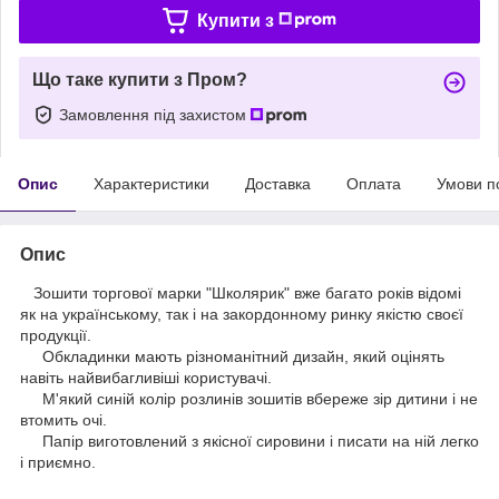
Купити з
Що таке купити з Пром?
Замовлення під захистом
Опис
Характеристики
Доставка
Оплата
Умови п
Опис
Зошити торгової марки "Школярик" вже багато років відомі
як на українському, так і на закордонному ринку якістю своєї
продукції.
Обкладинки мають різноманітний дизайн, який оцінять
навіть найвибагливіші користувачі.
М'який синій колір розлинів зошитів вбереже зір дитини і не
втомить очі.
Папір виготовлений з якісної сировини і писати на ній легко
і приємно.