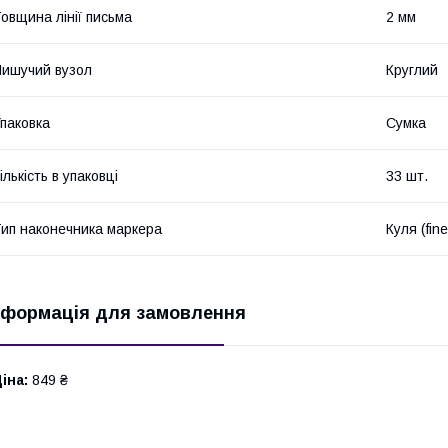
овщина лінії письма
2 мм
ишучий вузол
Круглий
паковка
Сумка
ількість в упаковці
33 шт.
ип наконечника маркера
Куля (fine
нформація для замовлення
іна:
849 ₴