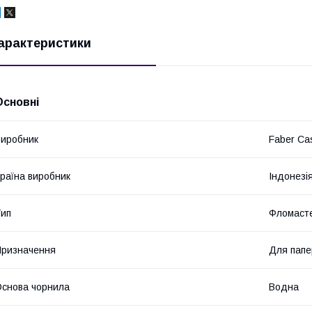
арактеристики
Основні
иробник
Faber Cas
раїна виробник
Індонезі
ип
Фломаст
ризначення
Для папе
снова чорнила
Водна