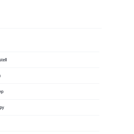
tell
я
ер
ру