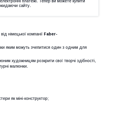
 електронні платежі. Тепер ви можете купити
окидаючи сайту.
від німецької компанії
Faber-
ки яким можуть зчепитися один з одним для
ним художницям розкрити свої творчі здібності,
турні малюнки.
ери як міні-конструктор;