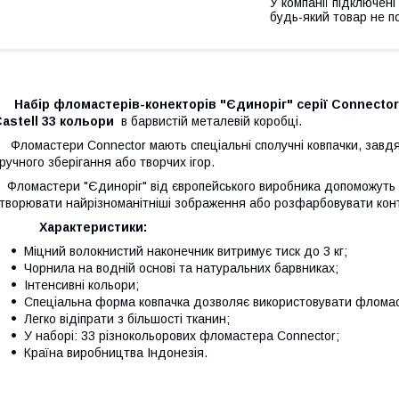
У компанії підключені
будь-який товар не п
Набір фломастерів-конекторів "Єдиноріг" серії Connector
astell
33 кольори
в барвистій металевій коробці.
ломастери Connector мають спеціальні сполучні ковпачки, завдя
ручного зберігання або творчих ігор.
ломастери "Єдиноріг" від європейського виробника допоможуть ю
творювати найрізноманітніші зображення або розфарбовувати кон
Характеристики:
Міцний волокнистий наконечник витримує тиск до 3 кг;
Чорнила на водній основі та натуральних барвниках;
Інтенсивні кольори;
Спеціальна форма ковпачка дозволяє використовувати фломаст
Легко відіпрати з більшості тканин;
У наборі: 33 різнокольорових фломастера Connector;
Країна виробництва Індонезія.