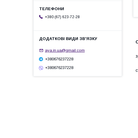
+380 (67) 623-72-28
C
Ф
aya.in.ua@gmail.com
з
+380676237228
Ф
+380676237228
с