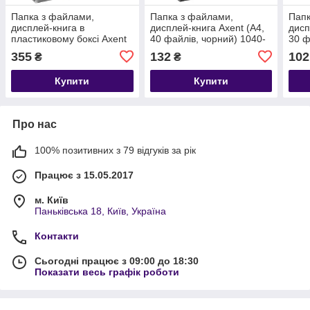
Папка з файлами,
Папка з файлами,
Папк
дисплей-книга в
дисплей-книга Axent (A4,
дисп
пластиковому боксі Axent
40 файлів, чорний) 1040-
30 ф
(A4, 100 файлів, чорний)
01-A
01-A
355
132
102
₴
₴
1200-01-A
Купити
Купити
Про нас
100% позитивних з 79 відгуків за рік
Працює з 15.05.2017
м. Київ
Паньківська 18, Київ, Україна
Контакти
Сьогодні працює з 09:00 до 18:30
Показати весь графік роботи