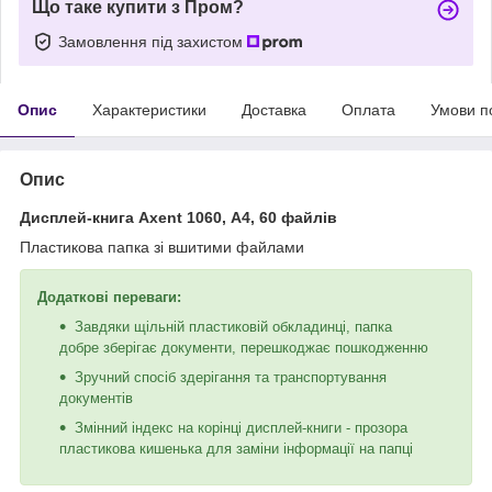
Що таке купити з Пром?
Замовлення під захистом
Опис
Характеристики
Доставка
Оплата
Умови п
Опис
Дисплей-книга Axent 1060, А4, 60 файлів
Пластикова папка зі вшитими файлами
Додаткові переваги:
Завдяки щільній пластиковій обкладинці, папка
добре зберігає документи, перешкоджає пошкодженню
Зручний спосіб здерігання та транспортування
документів
Змінний індекс на корінці дисплей-книги - прозора
пластикова кишенька для заміни інформації на папці