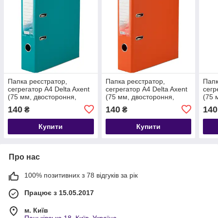
Папка реєстратор,
Папка реєстратор,
Папк
сегрегатор A4 Delta Axent
сегрегатор A4 Delta Axent
сегр
(75 мм, двостороння,
(75 мм, двостороння,
(75 
зібрана, бірюзовий)
зібрана, помаранчовий)
зібр
140
140
140
₴
₴
D1712-16C
D1712-09C
06C
Купити
Купити
Про нас
100% позитивних з 78 відгуків за рік
Працює з 15.05.2017
м. Київ
Паньківська 18, Київ, Україна