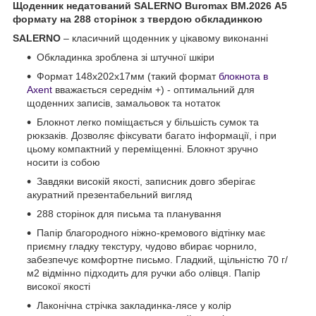
Щоденник недатований SALERNO Buromax BM.2026 А5
формату на 288 сторінок з твердою обкладинкою
SALERNO
– класичний щоденник у цікавому виконанні
Обкладинка зроблена зі штучної шкіри
Формат 148х202х17мм (такий формат
блокнота в
Axent
вважається середнім +) - оптимальний для
щоденних записів, замальовок та нотаток
Блокнот легко поміщається у більшість сумок та
рюкзаків. Дозволяє фіксувати багато інформації, і при
цьому компактний у переміщенні. Блокнот зручно
носити із собою
Завдяки високій якості, записник довго зберігає
акуратний презентабельний вигляд
288 сторінок для письма та планування
Папір благородного ніжно-кремового відтінку має
приємну гладку текстуру, чудово вбирає чорнило,
забезпечує комфортне письмо. Гладкий, щільністю 70 г/
м2 відмінно підходить для ручки або олівця. Папір
високої якості
Лаконічна стрічка закладинка-лясе у колір