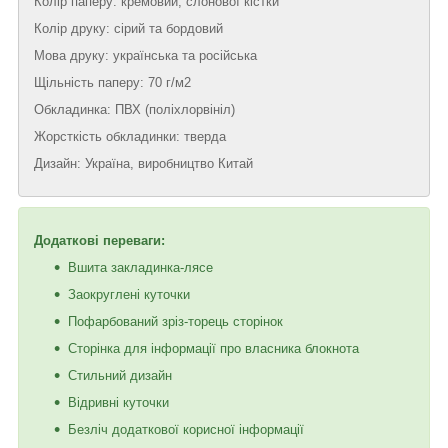
Колір паперу: кремовий, слонової кістки
Колір друку: сірий та бордовий
Мова друку: українська та російська
Щільність паперу: 70 г/м2
Обкладинка: ПВХ (поліхлорвініл)
Жорсткість обкладинки: тверда
Дизайн: Україна, виробництво Китай
Додаткові переваги:
Вшита закладинка-лясе
Заокруглені куточки
Пофарбований зріз-торець сторінок
Сторінка для інформації про власника блокнота
Стильний дизайн
Відривні куточки
Безліч додаткової корисної інформації