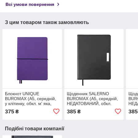
Всі умови повернення
З цим товаром також замовляють
Блокнот UNIQUE
Щоденник SALERNO
Щод
BUROMAX (А5, середній,
BUROMAX (А5, середній,
BURO
у клітинку, обкл. м' яка,
НЕДАТОВАНИЙ, обкл.
НЕД
фіолетовий / чорний)
тверда, чорний) BM.2026
твер
375
385
385
₴
₴
BM.295107
Подібні товари компанії