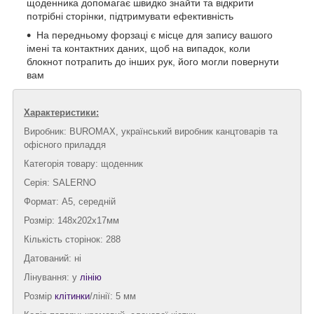
щоденника допомагає швидко знайти та відкрити
потрібні сторінки, підтримувати ефективність
На передньому форзаці є місце для запису вашого
імені та контактних даних, щоб на випадок, коли
блокнот потрапить до інших рук, його могли повернути
вам
Характеристики:
Виробник: BUROMAX, український виробник канцтоварів та
офісного приладдя
Категорія товару: щоденник
Серія: SALERNO
Формат: А5, середній
Розмір: 148х202х17мм
Кількість сторінок: 288
Датований: ні
Лінування: у
лінію
Розмір
клітинки
/лінії: 5 мм