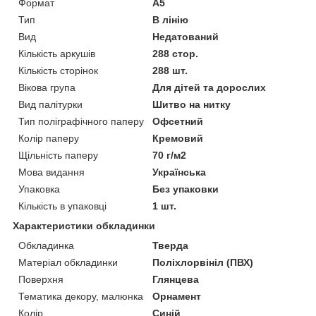
Формат
A5
Тип
В лінію
Вид
Недатований
Кількість аркушів
288 стор.
Кількість сторінок
288 шт.
Вікова група
Для дітей та дорослих
Вид палітурки
Шитво на нитку
Тип поліграфічного паперу
Офсетний
Колір паперу
Кремовий
Щільність паперу
70 г/м2
Мова видання
Українська
Упаковка
Без упаковки
Кількість в упаковці
1 шт.
Характеристики обкладинки
Обкладинка
Тверда
Матеріал обкладинки
Поліхлорвініл (ПВХ)
Поверхня
Глянцева
Тематика декору, малюнка
Орнамент
Колір
Синій