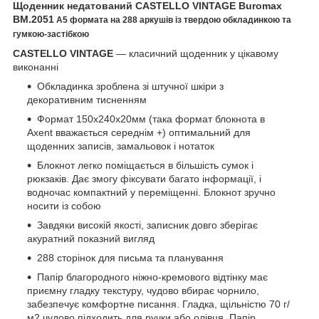
Щоденник недатований CASTELLO VINTAGE Buromax
BM.2051
А5 формата на 288
аркушів із твердою обкладинкою та
гумкою-застібкою
CASTELLO VINTAGE
— класичний щоденник у цікавому
виконанні
Обкладинка зроблена зі штучної шкіри з
декоративним тисненням
Формат 150х240х20мм (така формат блокнота в
Axent вважається середнім +) оптимальний для
щоденних записів, замальовок і нотаток
Блокнот легко поміщається в більшість сумок і
рюкзаків. Дає змогу фіксувати багато інформації, і
водночас компактний у переміщенні. Блокнот зручно
носити із собою
Завдяки високій якості, записник довго зберігає
акуратний показний вигляд
288 сторінок для письма та планування
Папір благородного ніжно-кремового відтінку має
приємну гладку текстуру, чудово вбирає чорнило,
забезпечує комфортне писання. Гладка, щільністю 70 г/
м2 чудово підходить для ручки або олівця. Папір