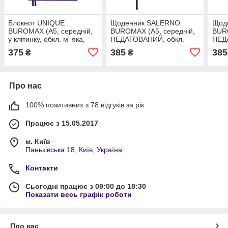
Блокнот UNIQUE
Щоденник SALERNO
Щод
BUROMAX (А5, середній,
BUROMAX (А5, середній,
BURO
у клітинку, обкл. м' яка,
НЕДАТОВАНИЙ, обкл.
НЕД
фіолетовий / чорний)
тверда, чорний) BM.2026
твер
375
385
385
₴
₴
BM.295107
Про нас
100% позитивних з 78 відгуків за рік
Працює з 15.05.2017
м. Київ
Паньківська 18, Київ, Україна
Контакти
Сьогодні працює з 09:00 до 18:30
Показати весь графік роботи
Про нас