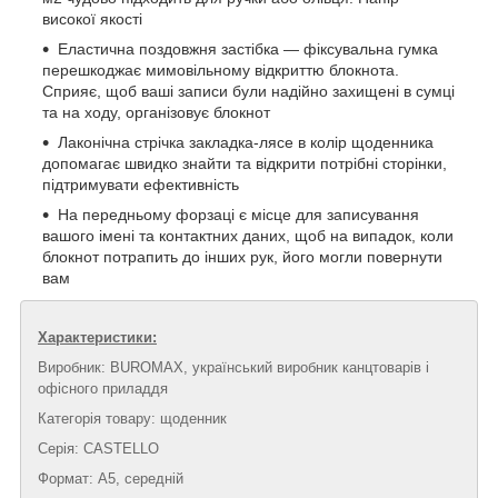
високої якості
Еластична поздовжня застібка — фіксувальна гумка
перешкоджає мимовільному відкриттю блокнота.
Сприяє, щоб ваші записи були надійно захищені в сумці
та на ходу, організовує блокнот
Лаконічна стрічка закладка-лясе в колір щоденника
допомагає швидко знайти та відкрити потрібні сторінки,
підтримувати ефективність
На передньому форзаці є місце для записування
вашого імені та контактних даних, щоб на випадок, коли
блокнот потрапить до інших рук, його могли повернути
вам
Характеристики:
Виробник: BUROMAX, український виробник канцтоварів і
офісного приладдя
Категорія товару: щоденник
Серія: CASTELLO
Формат: А5, середній