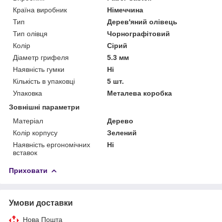
Країна виробник
Німеччина
Тип
Дерев'яний олівець
Тип олівця
Чорнографітовий
Колір
Сірий
Діаметр грифеля
5.3 мм
Наявність гумки
Ні
Кількість в упаковці
5 шт.
Упаковка
Металева коробка
Зовнішні параметри
Матеріал
Дерево
Колір корпусу
Зелений
Наявність ергономічних
Ні
вставок
Приховати
Умови доставки
Нова Пошта