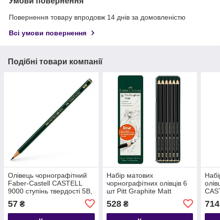
Умови повернення
Повернення товару впродовж 14 днів за домовленістю
Всі умови повернення
Подібні товари компанії
Олівець чорнографітний
Набір матових
Набі
Faber-Castell CASTELL
чорнографітних олівців 6
олів
9000 ступінь твердості 5B,
шт Pitt Graphite Matt
CAS
119005
Faber-Castell (в метал.
мета
57
528
714
₴
₴
пеналі, 12B-2В) 115207
(5В-