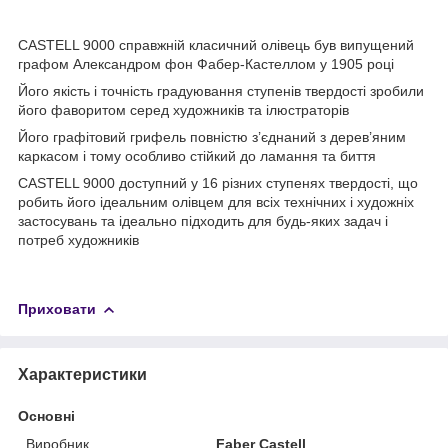
CASTELL 9000 справжній класичний олівець був випущений
графом Александром фон Фабер-Кастеллом у 1905 році
Його якість і точність градуювання ступенів твердості зробили
його фаворитом серед художників та ілюстраторів
Його графітовий грифель повністю з’єднаний з дерев’яним
каркасом і тому особливо стійкий до ламання та биття
CASTELL 9000 доступний у 16 різних ступенях твердості, що
робить його ідеальним олівцем для всіх технічних і художніх
застосувань та ідеально підходить для будь-яких задач і
потреб художників
Приховати
Характеристики
Основні
Виробник
Faber Castell