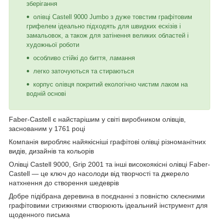
зберігання
олівці Castell 9000 Jumbo з дуже товстим графітовим
грифелем ідеально підходять для швидких ескізів і
замальовок, а також для затінення великих областей і
художньої роботи
особливо стійкі до биття, ламання
легко заточуються та стираються
корпус олівця покритий екологічно чистим лаком на
водній основі
Faber-Castell є найстарішим у світі виробником олівців,
заснованим у 1761 році
Компанія виробляє найякісніші графітові олівці різноманітних
видів, дизайнів та кольорів
Олівці Castell 9000, Grip 2001 та інші високоякісні олівці Faber-
Castell — це ключ до насолоди від творчості та джерело
натхнення до створення шедеврів
Добре підібрана деревина в поєднанні з повністю склеєними
графітовими стрижнями створюють ідеальний інструмент для
щоденного письма