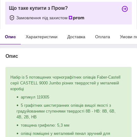
Що таке купити з Пром?
Замовлення під захистом
Опис
Характеристики
Доставка
Оплата
Умови п
Опис
Набір із 5 потовщених чорнографітних олівців Faber-Castell
серії CASTELL 9000 Jumbo різних твердостей у металевій
коробці
артикул 119305
5 графітних шестигранних олівців вищої якості з
градуйованими ступенями твердості 8B - HВ: 8В, 6B,
4В, 2B, HB
товщина грифелю: 5,3 мм
олівці поміщені у металевий пенал зручний для