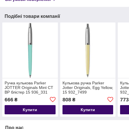
Подібні товари компанії
Ручка кулькова Parker
Кулькова ручка Parker
Куль
JOTTER Originals Mint CT
Jotter Originals, Egg Yellow,
Jotte
BP блістер 15 936_331
15 932_7499
932
666
808
773
₴
₴
Купити
Купити
Про нас