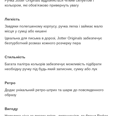
Ручка Jotter Originals відрізняється чітким силуетом і
кольором, які обов’язково привернуть увагу
Легкість
Завдяки полегшеному корпусу, ручка легка і займає мало
місця у сумці або кишені
Ідеальна для письма в дорозі, Jotter Originals забезпечує
безтурботний розмах кожного розчерку пера
Стильність
Багата палітра кольорів забезпечує можливість підібрати
необхідну ручку під будь-який записник, сумку або лук
Ретро
Додає унікальний ретро-штрих та шарм до повсякденного
образу
Вигоду
Невелика ціна за високу якість, витонченість та бренд Parker