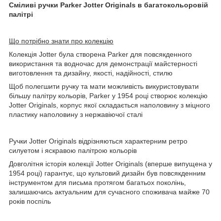
Сміливі ручки
Parker
Jotter
Originals
в багатокольоровій
палітрі
Що потрібно знати про колекцію
Колекція Jotter була створена Parker для повсякденного
використання та водночас для демонстрації майстерності
виготовлення та дизайну, якості, надійності, стилю
Щоб полегшити ручку та мати можливість викуристовувати
більшу палітру кольорів, Parker у 1954 році створює колекцію
Jotter Originals, корпус якої складається наполовину з міцного
пластику наполовину з нержавіючої сталі
Ручки Jotter Originals відрізняються характерним ретро
силуетом і яскравою палітрою кольорів
Довголітня історія колекції Jotter Originals (вперше випущена у
1954 році) гарантує, що культовий дизайн був повсякденним
інструментом для письма протягом багатьох поколінь,
залишаючись актуальним для сучасного споживача майже 70
років поспіль