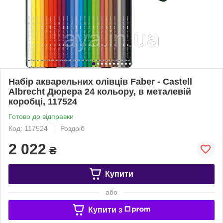
Набір акварельних олівців Faber - Castell
Albrecht Дюрера 24 кольору, в металевій
коробці, 117524
Готово до відправки
Код: 117524
Роздріб
2 022
₴
Купити
або
Купити з