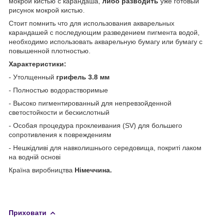
мокрой кистью с карандаша,
либо разводить
уже готовый
рисунок мокрой кистью.
Стоит помнить что для использования акварельных
карандашей с последующим разведением пигмента водой,
необходимо использовать акварельную бумагу или бумагу с
повышенной плотностью.
Характеристики:
- Утолщенный
грифель 3.8 мм
- Полностью водорастворимые
- Высоко пигментированный для непревзойденной
светостойкости и бескислотный
- Особая процедура проклеивания (SV) для большего
сопротивления к повреждениям
- Нешкідливі для навколишнього середовища, покриті лаком
на водній основі
Країна виробництва
Німеччина.
Приховати