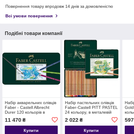
Повернення товару впродовж 14 днів за домовленістю
Всі умови повернення
Подібні товари компанії
Набір акварельних олівців
Набір пастельних олівців
Набі
Faber - Castell Albrecht
Faber-Castell PITT PASTEL
Gold
Durer 120 кольорів в
24 кольору, в металевій
коль
металевій коробці, 117511
коробці, 112124
коро
11 470
2 022
597
₴
₴
114
Купити
Купити