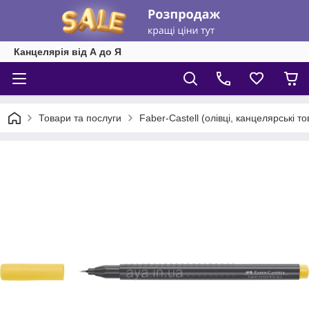
Канцелярія від А до Я
Товари та послуги
Faber-Castell (олівці, канцелярські т