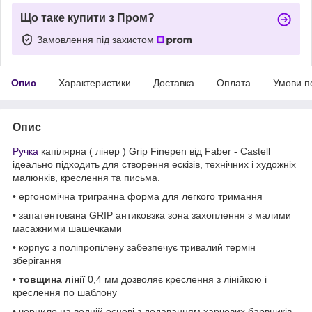
Що таке купити з Пром?
Замовлення під захистом
Опис
Характеристики
Доставка
Оплата
Умови п
Опис
Ручка
капілярна ( лінер ) Grip Finepen від Faber - Castell
ідеально підходить для створення ескізів, технічних і художніх
малюнків, креслення та письма.
• ергономічна тригранна форма для легкого тримання
• запатентована GRIP антиковзка зона захоплення з малими
масажними шашечками
• корпус з поліпропілену забезпечує тривалий термін
зберігання
•
товщина
лінії
0,4 мм дозволяє креслення з лінійкою і
креслення по шаблону
• чорнило на водній основі з додаванням харчових барвників