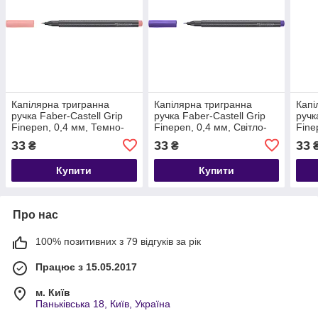
Капілярна тригранна
Капілярна тригранна
Капі
ручка Faber-Castell Grip
ручка Faber-Castell Grip
ручк
Finepen, 0,4 мм, Темно-
Finepen, 0,4 мм, Світло-
Fine
тілесний
фіолетовий
Коба
33
33
33
₴
₴
Купити
Купити
Про нас
100% позитивних з 79 відгуків за рік
Працює з 15.05.2017
м. Київ
Паньківська 18, Київ, Україна