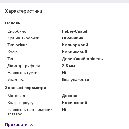
Характеристики
Основні
Виробник
Faber-Castell
Країна виробник
Німеччина
Тип олівця
Кольоровий
Колір
Коричневий
Тип
Дерев'яний олівець
Діаметр грифеля
3.8 мм
Наявність гумки
Ні
Упаковка
Без упаковки
Зовнішні параметри
Матеріал
Дерево
Колір корпусу
Коричневий
Наявність ергономічних
Ні
вставок
Приховати