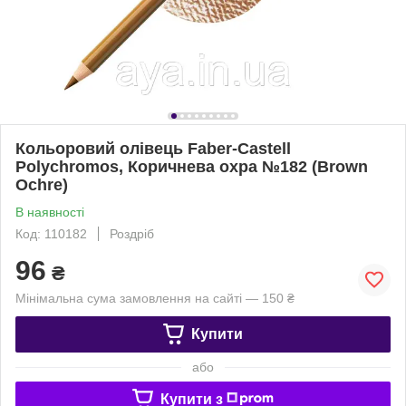
Кольоровий олівець Faber-Castell
Polychromos, Коричнева охра №182 (Brown
Ochre)
В наявності
Код: 110182
Роздріб
96
₴
Мінімальна сума замовлення на сайті — 150 ₴
Купити
або
Купити з