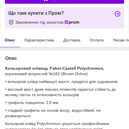
Що таке купити з Пром?
Замовлення під захистом
Опис
Характеристики
Доставка
Оплата
Умови п
Опис
Кольоровий олівець Faber-Castell Polychromos,
коричневий вохристий №182 (Brown Ochre):
• кольорові олівці найвищої якості, придатні для художників
• високий вміст дуже якісних пігментів гарантує стійкість до
впливу світла та інтенсивність кольорів
• грифель товщиною 3,8 мм
• гладкий грифель на основі воску, водостійкий, не
розмазується
Кольорові олівці Polychromos цінуються професійними
художниками всього світу за своє незрівнянне якість.