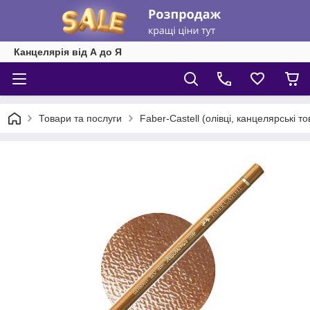
Канцелярія від А до Я
Товари та послуги
Faber-Castell (олівці, канцелярські т