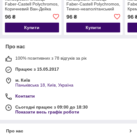
Faber-Castell Polychromos,
Faber-Castell Polychromos,
Fabe
Коричневий Ван-Дейка
Темно-неаполітанський
Крем
№176 (Van Dyck Brown)
жовтий №184 (Dark Naples
96
96
96
₴
₴
Ochre)
Купити
Купити
Про нас
100% позитивних з 78 відгуків за рік
Працює з 15.05.2017
м. Київ
Паньківська 18, Київ, Україна
Контакти
Сьогодні працює з 09:00 до 18:30
Показати весь графік роботи
Про нас