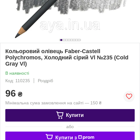
Кольоровий олівець Faber-Castell
Polychromos, Холодний сірий Vl №235 (Cold
Gray Vl)
В наявності
Код: 110235
Роздріб
96
₴
Мінімальна сума замовлення на сайті — 150 ₴
Купити
або
Купити з