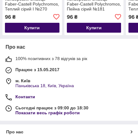
Faber-Castell Polychromos,
Faber-Castell Polychromos,
Fabe
Теплий сірий I №270
Пейна сірий №181
Тепл
(Warm Gray I)
(Payne's Gray)
(War
96
96
96
₴
₴
Купити
Купити
Про нас
100% позитивних з 78 відгуків за рік
Працює з 15.05.2017
м. Київ
Паньківська 18, Київ, Україна
Контакти
Сьогодні працює з 09:00 до 18:30
Показати весь графік роботи
Про нас