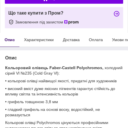
Що таке купити з Пром?
Замовлення під захистом
Опис
Характеристики
Доставка
Оплата
Умови п
Опис
Кольоровий олівець Faber-Castell Polychromos,
холодний
сірий Vl №235 (Cold Gray Vl):
• кольорові олівці найвищої якості, придатні для художників
• високий вміст дуже якісних пігментів гарантує стійкість до
впливу світла та інтенсивність кольорів
• грифель товщиною 3,8 мм
• гладкий грифель на основі воску, водостійкий, не
розмазується
Кольорові олівці Polychromos цінуються професійними
художниками всього світу за своє незрівнянне якість.