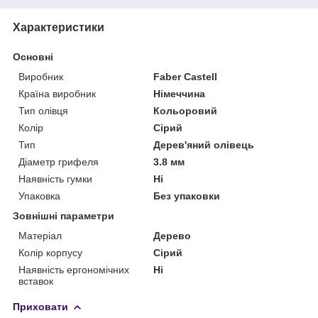
Характеристики
Основні
Виробник
Faber Castell
Країна виробник
Німеччина
Тип олівця
Кольоровий
Колір
Сірий
Тип
Дерев'яний олівець
Діаметр грифеля
3.8 мм
Наявність гумки
Ні
Упаковка
Без упаковки
Зовнішні параметри
Матеріал
Дерево
Колір корпусу
Сірий
Наявність ергономічних
Ні
вставок
Приховати