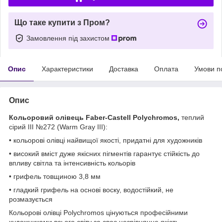
Що таке купити з Пром?
Замовлення під захистом
Опис
Характеристики
Доставка
Оплата
Умови п
Опис
Кольоровий олівець Faber-Castell Polychromos,
теплий
сірий III №272 (Warm Gray III):
• кольорові олівці найвищої якості, придатні для художників
• високий вміст дуже якісних пігментів гарантує стійкість до
впливу світла та інтенсивність кольорів
• грифель товщиною 3,8 мм
• гладкий грифель на основі воску, водостійкий, не
розмазується
Кольорові олівці Polychromos цінуються професійними
художниками всього світу за своє незрівнянне якість.