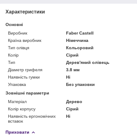
Характеристики
Основні
Виробник
Faber Castell
Країна виробник
Німеччина
Тип олівця
Кольоровий
Колір
Сірий
Тип
Дерев'яний олівець
Діаметр грифеля
3.8 мм
Наявність гумки
Ні
Упаковка
Без упаковки
Зовнішні параметри
Матеріал
Дерево
Колір корпусу
Сірий
Наявність ергономічних
Ні
вставок
Приховати