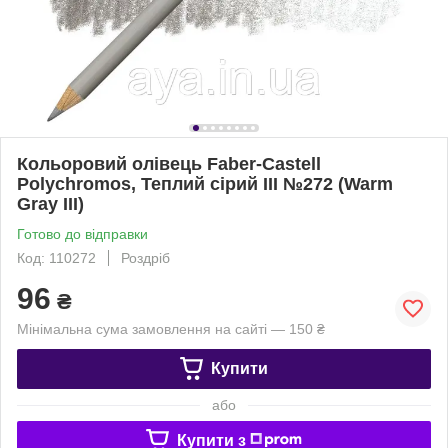
Кольоровий олівець Faber-Castell
Polychromos, Теплий сірий III №272 (Warm
Gray III)
Готово до відправки
Код: 110272
Роздріб
96
₴
Мінімальна сума замовлення на сайті — 150 ₴
Купити
або
Купити з