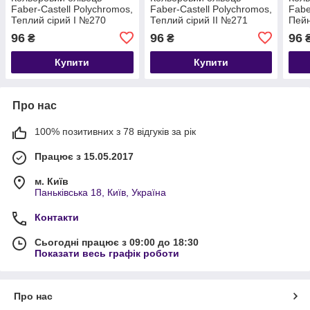
Faber-Castell Polychromos,
Faber-Castell Polychromos,
Fabe
Теплий сірий I №270
Теплий сірий II №271
Пейн
(Warm Gray I)
(Warm Gray II)
(Pay
96
96
96
₴
₴
Купити
Купити
Про нас
100% позитивних з 78 відгуків за рік
Працює з 15.05.2017
м. Київ
Паньківська 18, Київ, Україна
Контакти
Сьогодні працює з 09:00 до 18:30
Показати весь графік роботи
Про нас