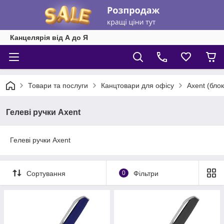
Канцелярія від А до Я
Товари та послуги
Канцтовари для офісу
Axent (блок
Гелеві ручки Axent
Гелеві ручки Axent
Сортування
0
Фільтри