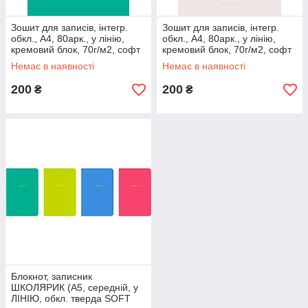
Зошит для записів, інтегр.
Зошит для записів, інтегр.
обкл., А4, 80арк., у лінію,
обкл., А4, 80арк., у лінію,
кремовий блок, 70г/м2, софт
кремовий блок, 70г/м2, софт
тач + тиснення, MonAmi
тач + виб УФ, MonAmi
Немає в наявності
Немає в наявності
ШКОЛЯРИК
ШКОЛЯРИК
200
200
₴
₴
Блокнот, записник
ШКОЛЯРИК (А5, середній, у
ЛІНІЮ, обкл. тверда SOFT